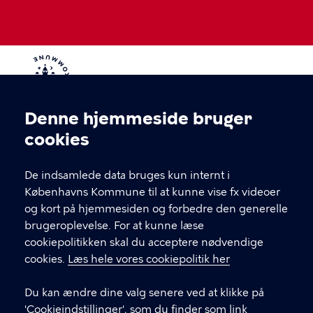
Denne hjemmeside bruger
Cookieindstillinger
cookies
Teaterskolen
De indsamlede data bruges kun internt i
Staldgade 37
Københavns Kommune til at kunne vise fx videoer
1699 Kbh V
og kort på hjemmesiden og forbedre den generelle
brugeroplevelse. For at kunne læse
Du kan altid kontakte os på sms og mail - vi svarer
cookiepolitikken skal du acceptere nødvendige
hurtigst muligt:
cookies.
Læs hele vores cookiepolitik her
Du kan ændre dine valg senere ved at klikke på
KONTAKT
'Cookieindstillinger', som du finder som link